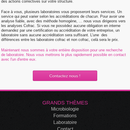
des actions correctives sur votre structure.
Face à vous, plusieurs laboratoires vous proposeront leurs services. Un
service qui peut varier selon les accréditations de chacun. Pour avoir une
analyse fiable, avec des méthode homogène, … nous vous dirigeons vers
les analyses Cofrac. Si vous ne possédez aucune obligation en interne
demandez par une certification ou accréditation de votre entreprise, un
laboratoire sans aucune accréditation sera suffisant. L'une des
différences entre les laboratoire cofrac et non cofrac, celà sera le prix.
Maintenant nous sommes à votre entière disposition pour une recherche
de laboratoire. Nous vous mettrons le plus rapidement possible en contact
avec l'un d'entre eux.
Contactez nous !
GRANDS THÈMES
Microbiologie
Formations
Laboratoire
Contact